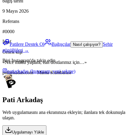
bağış tarihi
9 Mayıs 2026
Referans
#0000
İthaf
Patilere Destek Ol
Bağışçılar
Şehir
Nasıl çalışıyor?
gönüllüleri →
Örnek kişi
Bizi Instagram'da takip edin
«Nice mutlu yaşlara, can dostlarımız için…»
patiarkadas
(Instagram, yeni sekme)
patiarkadas.com · Mama Kumbarası
Pati Arkadaş
Web uygulamasını ana ekranınıza ekleyin; ilanlara tek dokunuşla
ulaşın.
Uygulamayı Yükle