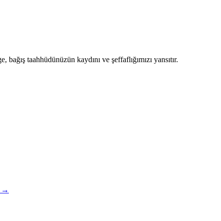
, bağış taahhüdünüzün kaydını ve şeffaflığımızı yansıtır.
i →