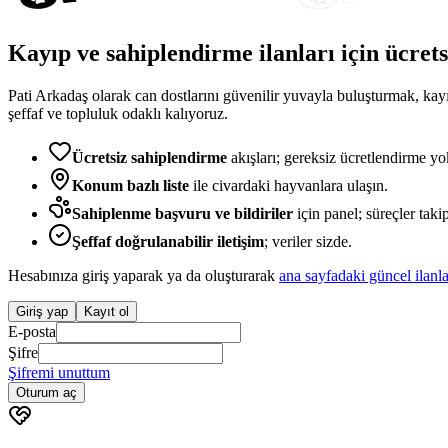
Kayıp ve sahiplendirme ilanları için ücrets
Pati Arkadaş olarak can dostlarını güvenilir yuvayla buluşturmak, k
şeffaf ve topluluk odaklı kalıyoruz.
Ücretsiz sahiplendirme
akışları; gereksiz ücretlendirme yo
Konum bazlı liste
ile civardaki hayvanlara ulaşın.
Sahiplenme başvuru ve bildiriler
için panel; süreçler takip
Şeffaf doğrulanabilir iletişim
; veriler sizde.
Hesabınıza giriş yaparak ya da oluşturarak
ana sayfadaki güncel ilanl
Giriş yap
Kayıt ol
E-posta
Şifre
Şifremi unuttum
Oturum aç