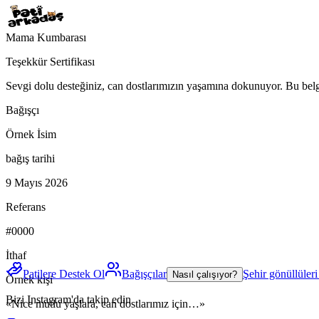
Mama Kumbarası
Teşekkür Sertifikası
Sevgi dolu desteğiniz, can dostlarımızın yaşamına dokunuyor. Bu belge
Bağışçı
Örnek İsim
bağış tarihi
9 Mayıs 2026
Referans
#0000
İthaf
Patilere Destek Ol
Bağışçılar
Şehir gönüllüler
Nasıl çalışıyor?
Örnek kişi
Bizi Instagram'da takip edin
«Nice mutlu yaşlara, can dostlarımız için…»