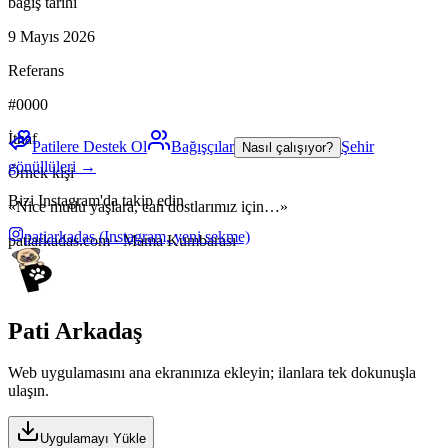
bağış tarihi
9 Mayıs 2026
Referans
#0000
İthaf
Patilere Destek Ol
Bağışçılar
Şehir
Nasıl çalışıyor?
gönüllüleri →
Örnek kişi
Bizi Instagram'da takip edin
«Nice mutlu yaşlara, can dostlarımız için…»
patiarkadas
(Instagram, yeni sekme)
patiarkadas.com · Mama Kumbarası
Pati Arkadaş
Web uygulamasını ana ekranınıza ekleyin; ilanlara tek dokunuşla
ulaşın.
Uygulamayı Yükle