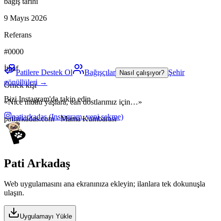
bağış tarihi
9 Mayıs 2026
Referans
#0000
İthaf
Patilere Destek Ol
Bağışçılar
Şehir
Nasıl çalışıyor?
gönüllüleri →
Örnek kişi
Bizi Instagram'da takip edin
«Nice mutlu yaşlara, can dostlarımız için…»
patiarkadas
(Instagram, yeni sekme)
patiarkadas.com · Mama Kumbarası
Pati Arkadaş
Web uygulamasını ana ekranınıza ekleyin; ilanlara tek dokunuşla
ulaşın.
Uygulamayı Yükle