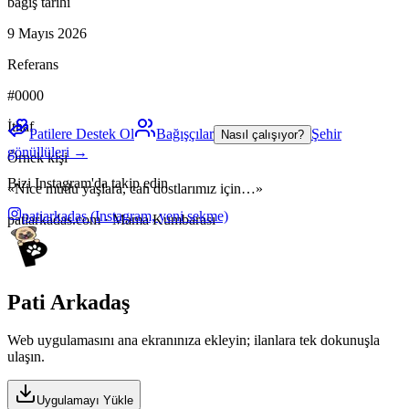
bağış tarihi
9 Mayıs 2026
Referans
#0000
İthaf
Patilere Destek Ol
Bağışçılar
Şehir
Nasıl çalışıyor?
gönüllüleri →
Örnek kişi
Bizi Instagram'da takip edin
«Nice mutlu yaşlara, can dostlarımız için…»
patiarkadas
(Instagram, yeni sekme)
patiarkadas.com · Mama Kumbarası
Pati Arkadaş
Web uygulamasını ana ekranınıza ekleyin; ilanlara tek dokunuşla
ulaşın.
Uygulamayı Yükle