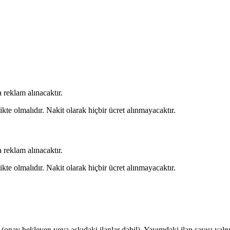
 reklam alınacaktır.
kte olmalıdır. Nakit olarak hiçbir ücret alınmayacaktır.
 reklam alınacaktır.
kte olmalıdır. Nakit olarak hiçbir ücret alınmayacaktır.
r (onay bekleyen veya askıdaki ilanlar dahil). Yayımdaki ilan sayısı yalnı