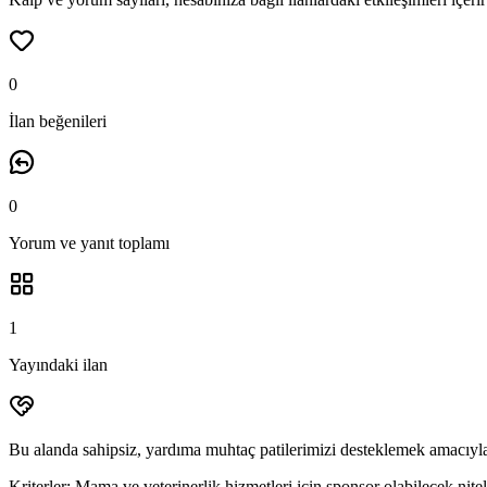
0
İlan beğenileri
0
Yorum ve yanıt
toplamı
1
Yayındaki ilan
Bu alanda sahipsiz, yardıma muhtaç patilerimizi desteklemek amacıyla
Kriterler:
Mama ve veterinerlik hizmetleri için sponsor olabilecek niteli