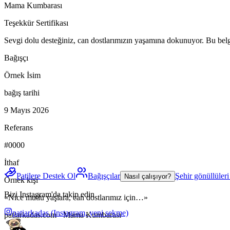
Mama Kumbarası
Teşekkür Sertifikası
Sevgi dolu desteğiniz, can dostlarımızın yaşamına dokunuyor. Bu belge
Bağışçı
Örnek İsim
bağış tarihi
9 Mayıs 2026
Referans
#0000
İthaf
Patilere Destek Ol
Bağışçılar
Şehir gönüllüler
Nasıl çalışıyor?
Örnek kişi
Bizi Instagram'da takip edin
«Nice mutlu yaşlara, can dostlarımız için…»
patiarkadas
(Instagram, yeni sekme)
patiarkadas.com · Mama Kumbarası