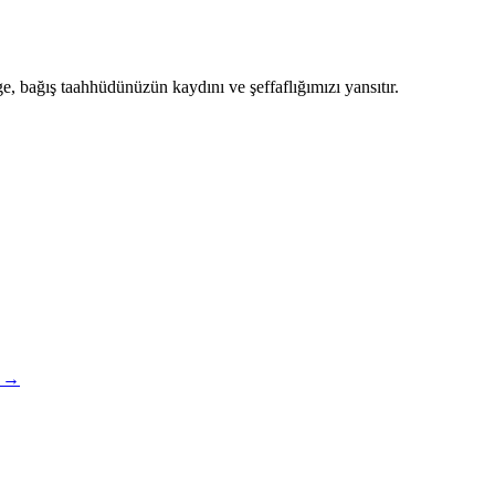
, bağış taahhüdünüzün kaydını ve şeffaflığımızı yansıtır.
i →