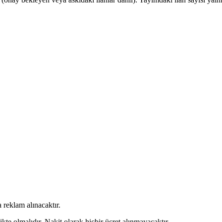
 reklam alınacaktır.
kte olmalıdır. Nakit olarak hiçbir ücret alınmayacaktır.