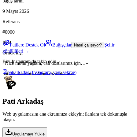
bağış tarihi
9 Mayıs 2026
Referans
#0000
İthaf
Patilere Destek Ol
Bağışçılar
Şehir
Nasıl çalışıyor?
gönüllüleri →
Örnek kişi
Bizi Instagram'da takip edin
«Nice mutlu yaşlara, can dostlarımız için…»
patiarkadas
(Instagram, yeni sekme)
patiarkadas.com · Mama Kumbarası
Pati Arkadaş
Web uygulamasını ana ekranınıza ekleyin; ilanlara tek dokunuşla
ulaşın.
Uygulamayı Yükle