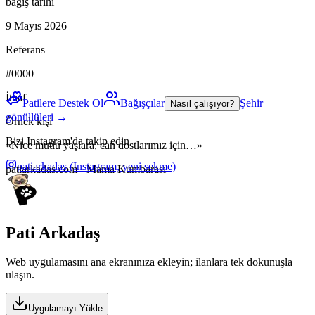
bağış tarihi
9 Mayıs 2026
Referans
#0000
İthaf
Patilere Destek Ol
Bağışçılar
Şehir
Nasıl çalışıyor?
gönüllüleri →
Örnek kişi
Bizi Instagram'da takip edin
«Nice mutlu yaşlara, can dostlarımız için…»
patiarkadas
(Instagram, yeni sekme)
patiarkadas.com · Mama Kumbarası
Pati Arkadaş
Web uygulamasını ana ekranınıza ekleyin; ilanlara tek dokunuşla
ulaşın.
Uygulamayı Yükle