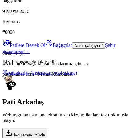
bağış tarihi
9 Mayıs 2026
Referans
#0000
İthaf
Patilere Destek Ol
Bağışçılar
Şehir
Nasıl çalışıyor?
gönüllüleri →
Örnek kişi
Bizi Instagram'da takip edin
«Nice mutlu yaşlara, can dostlarımız için…»
patiarkadas
(Instagram, yeni sekme)
patiarkadas.com · Mama Kumbarası
Pati Arkadaş
Web uygulamasını ana ekranınıza ekleyin; ilanlara tek dokunuşla
ulaşın.
Uygulamayı Yükle