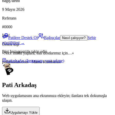
bağış tarihi
9 Mayıs 2026
Referans
#0000
İthaf
Patilere Destek Ol
Bağışçılar
Şehir
Nasıl çalışıyor?
gönüllüleri →
Örnek kişi
Bizi Instagram'da takip edin
«Nice mutlu yaşlara, can dostlarımız için…»
patiarkadas
(Instagram, yeni sekme)
patiarkadas.com · Mama Kumbarası
Pati Arkadaş
Web uygulamasını ana ekranınıza ekleyin; ilanlara tek dokunuşla
ulaşın.
Uygulamayı Yükle