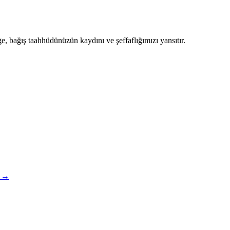
, bağış taahhüdünüzün kaydını ve şeffaflığımızı yansıtır.
i →