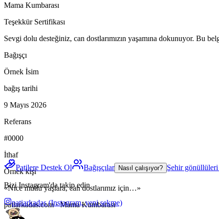
Mama Kumbarası
Teşekkür Sertifikası
Sevgi dolu desteğiniz, can dostlarımızın yaşamına dokunuyor. Bu belge
Bağışçı
Örnek İsim
bağış tarihi
9 Mayıs 2026
Referans
#0000
İthaf
Patilere Destek Ol
Bağışçılar
Şehir gönüllüler
Nasıl çalışıyor?
Örnek kişi
Bizi Instagram'da takip edin
«Nice mutlu yaşlara, can dostlarımız için…»
patiarkadas
(Instagram, yeni sekme)
patiarkadas.com · Mama Kumbarası