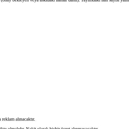
 reklam alınacaktır.
kte olmalıdır. Nakit olarak hiçbir ücret alınmayacaktır.