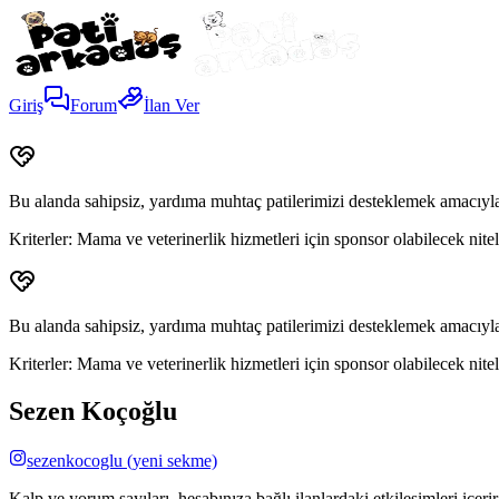
Giriş
Forum
İlan Ver
Bu alanda sahipsiz, yardıma muhtaç patilerimizi desteklemek amacıyla
Kriterler:
Mama ve veterinerlik hizmetleri için sponsor olabilecek niteli
Bu alanda sahipsiz, yardıma muhtaç patilerimizi desteklemek amacıyla
Kriterler:
Mama ve veterinerlik hizmetleri için sponsor olabilecek niteli
Sezen Koçoğlu
sezenkocoglu
(yeni sekme)
Kalp ve yorum sayıları, hesabınıza bağlı ilanlardaki etkileşimleri içeri