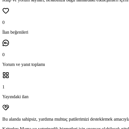
0
İlan beğenileri
0
Yorum ve yanıt
toplamı
1
Yayındaki ilan
Bu alanda sahipsiz, yardıma muhtaç patilerimizi desteklemek amacıyla
Kriterler:
Mama ve veterinerlik hizmetleri için sponsor olabilecek niteli