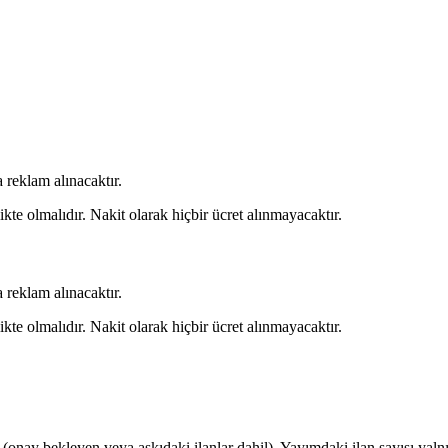
 reklam alınacaktır.
kte olmalıdır. Nakit olarak hiçbir ücret alınmayacaktır.
 reklam alınacaktır.
kte olmalıdır. Nakit olarak hiçbir ücret alınmayacaktır.
r (onay bekleyen veya askıdaki ilanlar dahil). Yayımdaki ilan sayısı yalnı