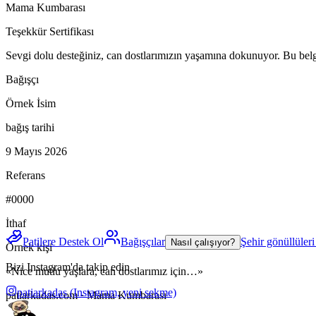
Mama Kumbarası
Teşekkür Sertifikası
Sevgi dolu desteğiniz, can dostlarımızın yaşamına dokunuyor. Bu belge
Bağışçı
Örnek İsim
bağış tarihi
9 Mayıs 2026
Referans
#0000
İthaf
Patilere Destek Ol
Bağışçılar
Şehir gönüllüler
Nasıl çalışıyor?
Örnek kişi
Bizi Instagram'da takip edin
«Nice mutlu yaşlara, can dostlarımız için…»
patiarkadas
(Instagram, yeni sekme)
patiarkadas.com · Mama Kumbarası