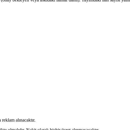
 reklam alınacaktır.
kte olmalıdır. Nakit olarak hiçbir ücret alınmayacaktır.