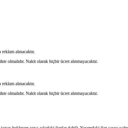
 reklam alınacaktır.
kte olmalıdır. Nakit olarak hiçbir ücret alınmayacaktır.
 reklam alınacaktır.
kte olmalıdır. Nakit olarak hiçbir ücret alınmayacaktır.
r (onay bekleyen veya askıdaki ilanlar dahil). Yayımdaki ilan sayısı yalnı