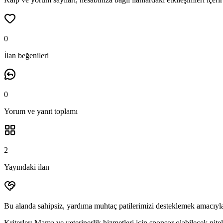
0
İlan beğenileri
0
Yorum ve yanıt
toplamı
2
Yayındaki ilan
Bu alanda sahipsiz, yardıma muhtaç patilerimizi desteklemek amacıyla
Kriterler:
Mama ve veterinerlik hizmetleri için sponsor olabilecek niteli