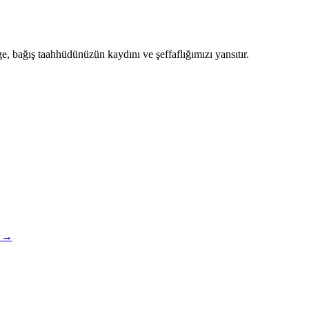
, bağış taahhüdünüzün kaydını ve şeffaflığımızı yansıtır.
i →