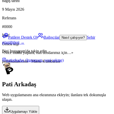
bağış tarihi
9 Mayıs 2026
Referans
#0000
İthaf
Patilere Destek Ol
Bağışçılar
Şehir
Nasıl çalışıyor?
gönüllüleri →
Örnek kişi
Bizi Instagram'da takip edin
«Nice mutlu yaşlara, can dostlarımız için…»
patiarkadas
(Instagram, yeni sekme)
patiarkadas.com · Mama Kumbarası
Pati Arkadaş
Web uygulamasını ana ekranınıza ekleyin; ilanlara tek dokunuşla
ulaşın.
Uygulamayı Yükle