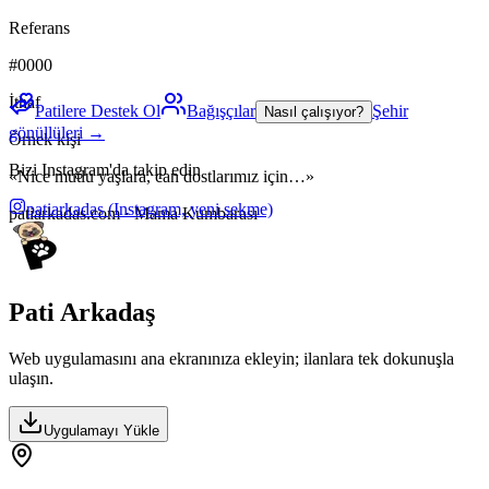
Referans
#0000
İthaf
Patilere Destek Ol
Bağışçılar
Şehir
Nasıl çalışıyor?
gönüllüleri →
Örnek kişi
Bizi Instagram'da takip edin
«Nice mutlu yaşlara, can dostlarımız için…»
patiarkadas
(Instagram, yeni sekme)
patiarkadas.com · Mama Kumbarası
Pati Arkadaş
Web uygulamasını ana ekranınıza ekleyin; ilanlara tek dokunuşla
ulaşın.
Uygulamayı Yükle