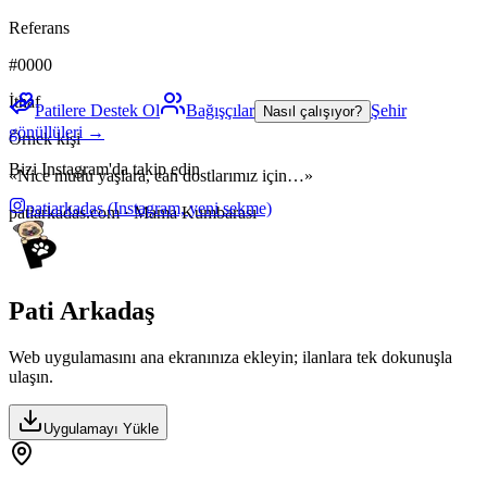
Referans
#0000
İthaf
Patilere Destek Ol
Bağışçılar
Şehir
Nasıl çalışıyor?
gönüllüleri →
Örnek kişi
Bizi Instagram'da takip edin
«Nice mutlu yaşlara, can dostlarımız için…»
patiarkadas
(Instagram, yeni sekme)
patiarkadas.com · Mama Kumbarası
Pati Arkadaş
Web uygulamasını ana ekranınıza ekleyin; ilanlara tek dokunuşla
ulaşın.
Uygulamayı Yükle