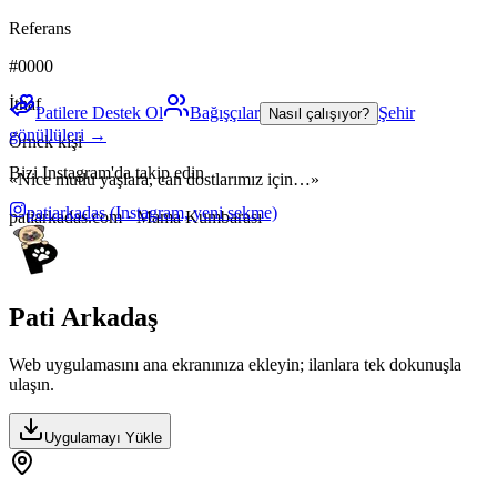
Referans
#0000
İthaf
Patilere Destek Ol
Bağışçılar
Şehir
Nasıl çalışıyor?
gönüllüleri →
Örnek kişi
Bizi Instagram'da takip edin
«Nice mutlu yaşlara, can dostlarımız için…»
patiarkadas
(Instagram, yeni sekme)
patiarkadas.com · Mama Kumbarası
Pati Arkadaş
Web uygulamasını ana ekranınıza ekleyin; ilanlara tek dokunuşla
ulaşın.
Uygulamayı Yükle